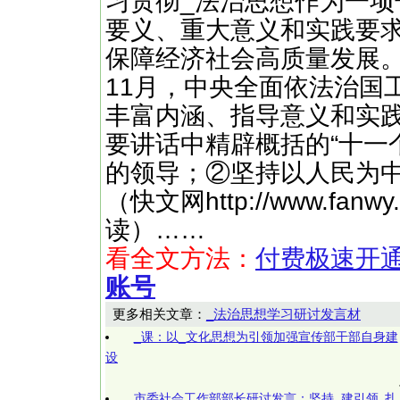
习贯彻_法治思想作为一
要义、重大意义和实践要
保障经济社会高质量发展。
11月，中央全面依法治国
丰富内涵、指导意义和实
要讲话中精辟概括的“十一
的领导；②坚持以人民为
（快文网http://www.f
读）……
看全文方法：
付费极速开
账号
更多相关文章：
_法治思想学习研讨发言材
_课：以_文化思想为引领加强宣传部干部自身建
设
市委社会工作部部长研讨发言：坚持_建引领 扎