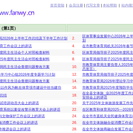
首页登陆
|
会员注册
|
代写文章
|
本站帮助
|
站内搜
（第1页）
区体育事业发展中心2026年上
局2026年上半年工作总结及下半年工作计划
2.
划
体育工作会议上的讲话
4.
在市教育体育局机关2026年春
年度民主生活会个人对照检查材料
6.
区体育局领导班子2025年度民
25年度民主生活会对照检查材料
8.
区体育局领导班子2025年度民
市教育体育局主要负责人2025
育局民主生活会查摆问题整改方案
10.
态发言）
学习中心组2026年度专题学习计划
12.
市教育体育局领导班子2025年
年度民主生活会查摆问题整改方案
14.
市教育体育局2026年理论学习
基以作风为帆在体育强市建设中担当建功
16.
市教育体育局2025年度预防学
在全县文体旅_业2025年度工作
作总结
18.
安排会上的讲话
考试培训动员大会上的讲话
20.
关于2025年文体旅游发展工作
体育系统以案促改警示教育大会上的讲话
22.
在区教育和体育局2025—202
与文物保护工作会议上的讲话
24.
在全市市直机关全民健身体育活
振消费工作会议上的讲话
26.
在全市文体旅融合促消费工作会
作推进会议上的讲话
28.
在全市文体旅商融合发展工作会