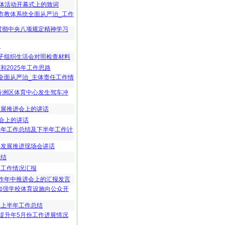
文体活动开幕式上的致词
全市教体系统全面从严治_工作
贯彻中央八项规定精神学习
点
班子组织生活会对照检查材料
和2025年工作思路
实全面从严治_主体责任工作情
香洲区体育中心发生驾车冲
发展推进会上的讲话
会上的讲话
半年工作总结及下半年工作计
合发展推进现场会讲话
总结
革工作情况汇报
工作年中推进会上的汇报发言
—加强学校体育设施向公众开
年上半年工作总结
提升年5月份工作进展情况