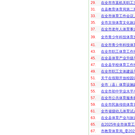
29.
在全市市直机关职工
31.
在县教育体育局第二
33.
在全市体育工作会议
35.
全市京张体育文化旅
37.
在全市老年人体育事
39.
全市青少年科技体育
41.
在全市青少年科技体
43.
在全市职工体育工作
45.
在全县体育产业升级
47.
在全县学校体育工作
49.
在全市职工文体建设
51.
关于在假期开放校园
53.
全市（县）体育设施
55.
在全市初中学业水平
57.
在全市公共体育服务
59.
在全市民族传统体育
61.
全市省级幼儿体育试
63.
在全县体育产业与旅
65.
在2025年全市体
67.
市教育体育局_委20