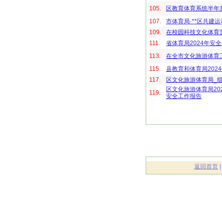
105.
区教育体育系统半年
107.
市体育局·**区共建
109.
在校园科技文化体育
111.
省体育局2024年安
113.
在全市文化旅游体育
115.
县教育和体育局202
117.
区文化旅游体育局_
区文化旅游体育局2
119.
安全工作报告
返回首页