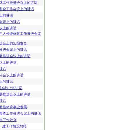
球工作推进会议上的讲话
安全工作会议上的讲话
上的讲话
会议上的讲话
议上的讲话
年人传统体育工作推进会议
进会上的汇报发言
推进会议上的讲话
展推进会议上的讲话
议上的讲话
讲话
斗会议上的讲话
上的讲话
进会议上的讲话
展推进会议上的讲话
讲话
助推体育事业发展
普查工作推进会议上的讲话
年工作计划
层_建工作情况总结