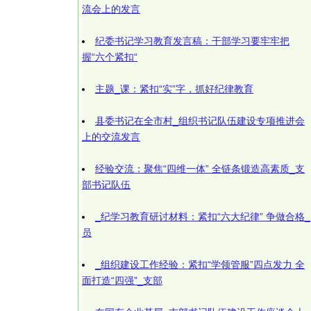
流会上的发言
纪委书记学习教育发言稿：干部学习要牢牢把
握“六个紧扣“
主题_课：紧扣“实”字，抓好纪律教育
县委书记在全市村_组织书记队伍建设专项推进会
上的交流发言
经验交流：聚焦“四维一体” 全链条锻造高素质_支
部书记队伍
_纪学习教育研讨材料：紧扣“六大纪律” 争做合格_
员
_组织建设工作经验：紧扣“学领管服”四点发力 全
面打造“四强”_支部