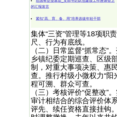
在国有企业基层_支部书记队伍建设工作座谈会上
的汇报发言
紧扣“高、育、备、用”培养选拔年轻干部
集体“三资”管理等18项职
尺、行为有底线。
（二）日常监督“抓常态”
乡镇纪委定期巡查、区级部
制，对重大事项决策、惠
查。推行村级小微权力“阳
程可溯、群众可查。
（三）考核评价“促整改”
审计相结合的综合评价体
评先、续任资格直接挂钩