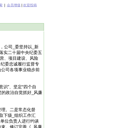
索
|
会员增值
|
欢迎投稿
，公司_委坚持以_新
落实二十届中央纪委五
经营、项目建设、风险
司纪委忠诚履行监督专
为公司各项事业稳步前
意识”、坚定“四个自
度的政治自觉抓好_风廉
管理。二是常态化督
取下级_组织工作汇
个单位负责人进行约谈
束。修订完善《_风廉