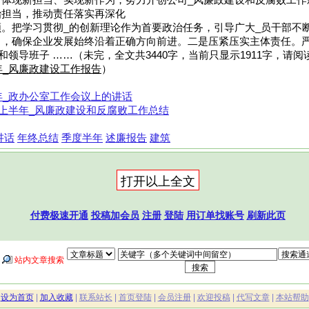
、体现新担当、实现新作为，努力开创公司_风廉政建设和反腐败工作
治担当，推动责任落实再深化
。把学习贯彻_的创新理论作为首要政治任务，引导广大_员干部不
力，确保企业发展始终沿着正确方向前进。二是压紧压实主体责任。严
和领导班子 ……（未完，全文共3440字，当前只显示1911字，请
年_风廉政建设工作报告
）
6年_政办公室工作会议上的讲话
_委上半年_风廉政建设和反腐败工作总结
讲话
年终总结
季度半年
述廉报告
建筑
付费极速开通
投稿加会员
注册
登陆
用订单找账号
刷新此页
站内文章搜索
|
设为首页
|
加入收藏
|
联系站长
|
首页登陆
|
会员注册
|
欢迎投稿
|
代写文章
|
本站帮助