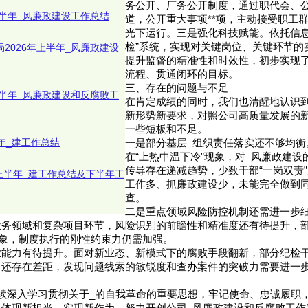
务公开、厂务公开制度，通过职代会、
年上半年_风廉政建设工作总结
道，公开重大事项**项，主动接受职工
光下运行。三是强化科技赋能。依托信息
检”系统，实现对关键岗位、关键环节的
局2026年上半年_风廉政建设
提升监督的精准性和时效性，初步实现
流程、贯通闭环的目标。
三、存在的问题与不足
年上半年_风廉政建设和反腐败工
在肯定成绩的同时，我们也清醒地认识到
新形势新要求，对照公司高质量发展的
一些短板和不足。
半年_建工作总结
一是部分基层_组织责任落实还不够均衡
在“上热中温下冷”现象，对_风廉政建
传导存在递减趋势，少数干部“一岗双责
6年上半年_建工作总结及下半年工
工作多、抓廉政建设少，未能完全做到
查。
二是重点领域风险防控机制还需进一步
业务领域和复杂项目环节，风险识别的前瞻性和精准度还有待提升，
现象，制度执行的刚性约束力仍需加强。
业能力有待提升。面对新业态、新模式下的腐败手段翻新，部分纪检
力还存在差距，发现问题线索的敏锐度和查办案件的突破力需要进一
续深入学习贯彻关于_的自我革命的重要思想，牢记使命、忠诚履职