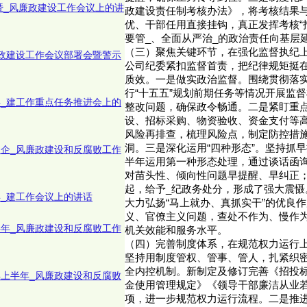
暨_风廉政建设工作会议上的讲
政建设责任制考核办法》，将考核结果
优、干部任用直接挂钩，真正发挥考核“
要管_、全面从严治_的政治责任向基层
（三）聚焦关键环节，在强化监督执纪
廉政建设工作会议部署会暨警示
公司纪委紧扣监督首责，把纪律规矩挺
质效。一是做实政治监督。围绕贯彻落实
行“十五五”规划前期任务等情况开展监督
年_建工作重点任务推进会上的
整改问题，确保政令畅通。二是紧盯重
设、招标采购、物资验收、资金支付等
风险再排查，梳理风险点，制定防控措施
洞。三是深化运用“四种形态”。坚持抓
国企_风廉政建设和反腐败工作
半年运用第一种形态处理，通过谈话函
对苗头性、倾向性问题早提醒、早纠正；
起，给予_纪政务处分，形成了强大震慑
年_建工作会议上的讲话
大力弘扬“马上就办、真抓实干”的优良
义、官僚主义问题，查处不作为、慢作为
半年_风廉政建设和反腐败工作
机关效能和服务水平。
（四）完善制度体系，在规范权力运行
坚持用制度管权、管事、管人，扎紧织
全内控机制。新制定及修订完善《招投
年上半年_风廉政建设和反腐败
金使用管理规定》《领导干部廉洁从业若
项，进一步规范权力运行流程。二是推进