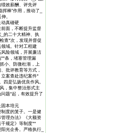
与绩效薪酬、评先评
指挥棒”作用，推动了_
延伸。
上动真碰硬
在前面，不断提升监督
_的二十大精神、执
检查*次，发现并督促
点领域。针对工程建
高风险领域，开展廉洁
**条，堵塞管理漏
早抓小、防微杜渐，上
询、批评教育等方式，
立案查处违纪案件*
。四是弘扬优良作风。
作风，集中整治形式主
问题*起，有效提升了
上固本培元
密制度的笼子。一是健
标管理办法》《大额资
干规定》等制度**
阳光企务。严格执行_