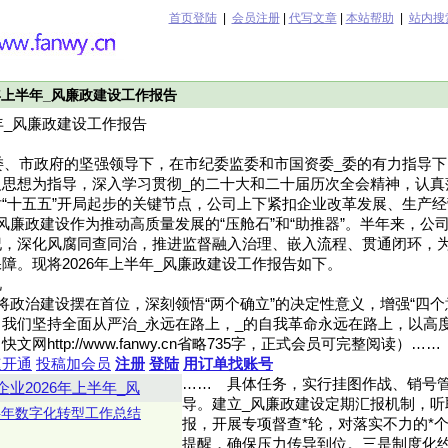
首页登陆
|
会员注册
|
代写文章
|
本站帮助
|
站内搜
年上半年_风廉政建设工作报告
年_风廉政建设工作报告
市委、市政府的坚强领导下，在市纪委监委和市国资委_委的有力指导下
义思想为指导，深入学习贯彻_的二十大和二十届历次全会精神，认真
“十五五”开局起步的关键节点，公司上下紧扣企业改革发展、生产
风廉政建设作为推动高质量发展的“压舱石”和“助推器”。半年来，公
纪，深化风腐同查同治，推进监督融入治理、嵌入流程、贯通闭环，
障。现将2026年上半年_风廉政建设工作报告如下。
况
将政治建设摆在首位，深刻领悟“两个确立”的决定性意义，增强“四个
”。我们坚持全面从严治_永远在路上，_的自我革命永远在路上，以高
网http://www.fanwy.cn省略735字，正式会员可完整阅读）……
速开通
投稿加会员
注册
登陆
用订单找账号
……
具体任务，实行挂图作战、销号
企业2026年上半年_风
导。建立_风廉政建设定期汇报机制，听
半年数字化转型工作总结
报，开展专项督查*轮，对落实不力的*
提醒，确保压力传导到位。三是制度化约