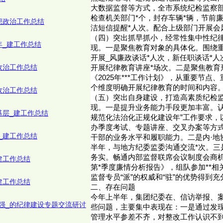
大数据监督等方式，全市系统纪检监察部
检查机关部门*个，封存车辆*辆，节前
想政治工作总结
洁短信提醒*人次。配合上级部门开展会
（四）突出抓早抓小，经常性集中性纪
年_建工作总结
现。一是聚焦教育对象的具体化。围绕
开展_风廉政谈话*人次，新任职谈话*
政治工作总结
开展纪律教育讲座*场次。二是聚焦教育
《2025年***工作计划》，从重要节点
个维度明确开展纪律教育的时间和内容
政治工作总结
（五）突出自身建设，打造高素质纪检
现。一是提升业务能力手段更加丰富。认
基层_建工作总结
规范化法治化正规化建设年”工作要求，以“
办季度考试、专题讲座、交叉办案等方
_建工作总结
干部的业务水平和履职能力。二是内·地
半年，与地方纪委监委沟通交流*次。三
务实。畅通内部监督联席会议制度会商
建工作总结
第*季度廉情分析报告》，组队参加**
监督专员“派”的权威和“驻”的优势得到
建工作总结
二、存在问题
今年上半年，集团纪委在、信访举报、
强_的纪律建设专题交流研讨
些问题，主要集中表现在：一是通过发
管理水平参差不齐，对整改工作认识不