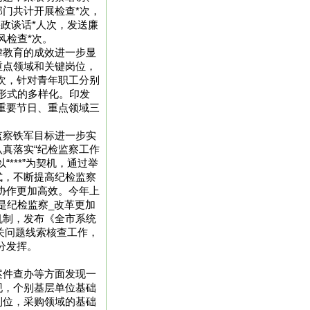
门共计开展检查*次，
廉政谈话*人次，发送廉
风检查*次。
律教育的成效进一步显
重点领域和关键岗位，
人次，针对青年职工分别
形式的多样化。印发
、重要节日、重点领域三
。
监察铁军目标进一步实
真落实“纪检监察工作
***”为契机，通过举
式，不断提高纪检监察
协作更加高效。今年上
是纪检监察_改革更加
机制，发布《全市系统
相关问题线索核查工作，
充分发挥。
案件查办等方面发现一
现，个别基层单位基础
到位，采购领域的基础