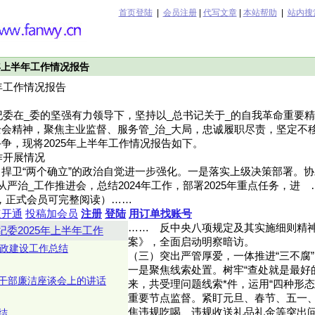
首页登陆
|
会员注册
|
代写文章
|
本站帮助
|
站内搜
年上半年工作情况报告
年工作情况报告
团纪委在_委的坚强有力领导下，坚持以_总书记关于_的自我革命重要
会精神，聚焦主业监督、服务管_治_大局，忠诚履职尽责，坚定不移
争，现将2025年上半年工作情况报告如下。
作开展情况
捍卫“两个确立”的政治自觉进一步强化。一是落实上级决策部署。协
严治_工作推进会，总结2024年工作，部署2025年重点任务，进 ……（
455字，正式会员可完整阅读）……
速开通
投稿加会员
注册
登陆
用订单找账号
……
反中央八项规定及其实施细则精
纪委2025年上半年工作
案》，全面启动明察暗访。
廉政建设工作总结
（三）突出严管厚爱，一体推进“三不腐
一是聚焦线索处置。树牢“查处就是最好
干部廉洁座谈会上的讲话
来，共受理问题线索*件，运用“四种形态
重要节点监督。紧盯元旦、春节、五一
焦违规吃喝、违规收送礼品礼金等突出
结