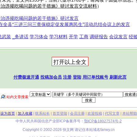
（未完，全文共2959字，当前只显示1781字，请阅读下面提示信息。
整治违规吃喝问题的若干措施》研讨发言交流材料
）
整治违规吃喝问题的若干措施》研讨发言
在全县“三进三问三查保稳定促发展惠民生”活动总结会议上的发言
法武装
_务讲话
学习体会
学习材料
开学
工商
调研报告
会议发言
经
付费极速开通
投稿加会员
注册
登陆
用订单找账号
刷新此页
站内文章搜索
|
设为首页
|
加入收藏
|
联系站长
|
首页登陆
|
会员注册
|
欢迎投稿
|
代写文章
|
本站帮助
中华人民共和国信息产业部ICP备案序号：
鄂ICP备18027574号-2
Copyright © 2002-2026 快文网 请记住本站域名
fanwy.cn