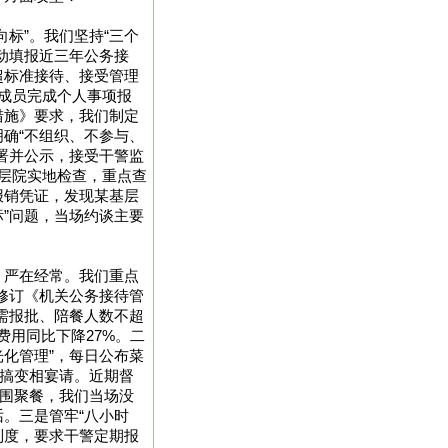
标”。我们坚持“三个
动填报近三年公务接
超标准接待、接受管理
成员完成个人事项报
措施》要求，我们制定
确“不组织、不参与、
署并公示，接受干警监
层院实地检查，重点查
报销凭证，发现某基层
标”问题，当场约谈主要
、严在经常。我们重点
。修订《机关公务接待管
需报批、陪餐人数不超
待费用同比下降27%。二
光化管理”，每日公布菜
”搞变相宴请。近期督
范围聚餐，我们当场没
。三是管牢“八小时
制度，要求干警定期报