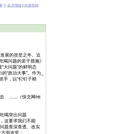
索
|
会员增值
|
欢迎投稿
量发展的攻坚之年。近
吃喝问题的若干措施》
“大问题”的鲜明态
的“政治大事”。作为_
抓手，以“钉钉子精
 ……（快文网htt
规吃喝突出问题
”，这要求我们不能
把问题查深查透、改实
个方面攻坚：