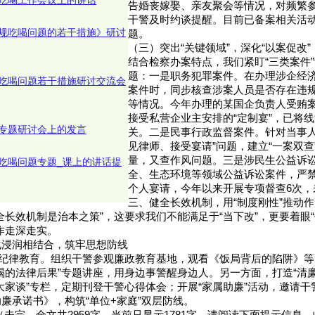
吃喝工作会议上的讲话
告婚丧嫁娶、亲友聚会等情况，对频繁
干警及时约谈提醒。目前已备案相关活动
规吃喝问题的若干措施》研讨
题。
（三）突出“关键领域”，深化“以案促改”
结合检察办案特点，我们紧盯“三类案件
题：一是职务犯罪案件。在办理涉企经
吃喝问题若干措施研讨交流会
案件时，同步核查涉案人员是否存在违
等情况。今年办理的某国企负责人受贿
接受私营企业主安排的“定制宴”，已将
专题研讨会上的发言
关。二是民事行政监督案件。针对当事人
见律师、接受宴请”问题，建立“一案双查
量，又查作风问题。三是涉民生公益诉
吃喝问题专题_课上的讲话提
全、生态环境等领域公益诉讼案件，严
个人宴请，今年以来开展专项督查6次，
三、健全长效机制，用“制度刚性”推动
全长效机制是治本之策”，这要求我们不能满足于“当下改”，更要着眼“
作走深走实。
化浸润相结合，筑牢思想防线
”纪律教育。组织干警参观廉政教育基地，观看《饭局背后的陷阱》
喝的法律后果”专题讲座，用身边事警醒身边人。另一方面，打造“清
大家谈”专栏，定期刊登干警心得体会；开展“家属助廉”活动，邀请
廉承诺书》，构筑“单位+家庭”双层防线。