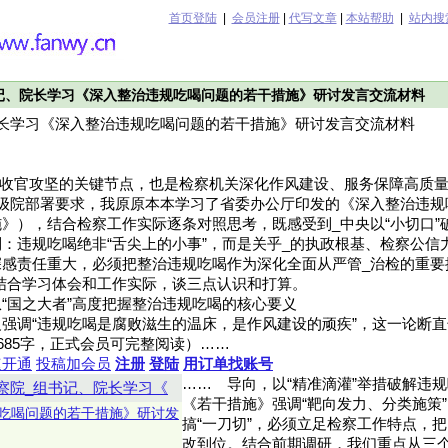
首页登陆
|
会员注册
|
代写文章
|
本站帮助
|
站内搜
记、院长学习《深入整治违规吃喝问题的若干措施》研讨发言交流材料
院长学习《深入整治违规吃喝问题的若干措施》研讨发言交流材料
”规划收官攻坚的关键节点，也是检察机关深化作风建设、服务保障高质
上级院部署要求，我原原本本学习了省委办公厅印发的《深入整治违规
》），结合检察工作实际逐条对照思考，既感受到_中央以“小切口”破
：违规吃喝绝非“舌尖上的小事”，而是关乎_的执政根基、检察公信力
感责任重大，必须把整治违规吃喝作为深化全面从严管_治检的重要
结合学习体会和工作实际，谈三点认识和打算。
“国之大者”高度把握整治违规吃喝的核心要义
强调“违规吃喝是腐败滋生的温床，是作风建设的顽疾”，这一论断直击
.cn省略685字，正式会员可完整阅读）……
速开通
投稿加会员
注册
登陆
用订单找账号
……
导向，以“精准滴灌”举措破解违
察院_组书记、院长学习《
《若干措施》强调“靶向发力、分类施策
吃喝问题的若干措施》研讨发
搞“一刀切”，必须立足检察工作特点，
改到位。结合前期调研，我们重点从三