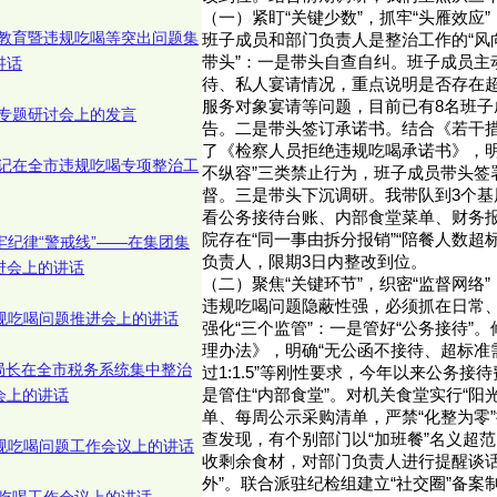
（一）紧盯“关键少数”，抓牢“头雁效应”
教育暨违规吃喝等突出问题集
班子成员和部门负责人是整治工作的“风向
带头”：一是带头自查自纠。班子成员主
讲话
待、私人宴请情况，重点说明是否存在
服务对象宴请等问题，目前已有8名班子
专题研讨会上的发言
告。二是带头签订承诺书。结合《若干
了《检察人员拒绝违规吃喝承诺书》，明
记在全市违规吃喝专项整治工
不纵容”三类禁止行为，班子成员带头签
督。三是带头下沉调研。我带队到3个基
看公务接待台账、内部食堂菜单、财务
院存在“同一事由拆分报销”“陪餐人数超
牢纪律“警戒线”——在集团集
负责人，限期3日内整改到位。
进会上的讲话
（二）聚焦“关键环节”，织密“监督网络”
违规吃喝问题隐蔽性强，必须抓在日常
违规吃喝问题推进会上的讲话
强化“三个监管”：一是管好“公务接待”
理办法》，明确“无公函不接待、超标准
局长在全市税务系统集中整治
过1:1.5”等刚性要求，今年以来公务接
会上的讲话
是管住“内部食堂”。对机关食堂实行“阳
单、每周公示采购清单，严禁“化整为零
查发现，有个别部门以“加班餐”名义超
违规吃喝问题工作会议上的讲话
收剩余食材，对部门负责人进行提醒谈话
外”。联合派驻纪检组建立“社交圈”备案