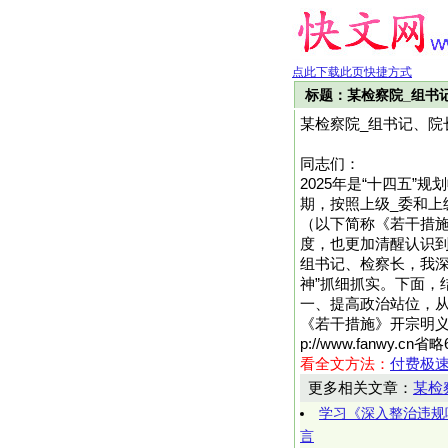
点此下载此页快捷方式
标题：某检察院_组书
某检察院_组书记、
同志们：
2025年是“十四五
期，按照上级_委和
（以下简称《若干措施
度，也更加清醒认识到
组书记、检察长，我深
神”抓细抓实。下面，
一、提高政治站位，从
《若干措施》开宗明义
p://www.fanwy
看全文方法：
付费极
更多相关文章：
某检
学习《深入整治违规
言