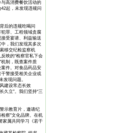
参与高消费餐饮活动的
42起，未发现违规问
”背后的违规吃喝问
济犯罪、工程领域贪腐
规接受宴请、利益输送
案中，我们发现其多次
线索移交纪检监察机
反映的“检察官私下会
”机制，既查案件质
讼案件。对食品药品安
禁干警接受相关企业或
未发现问题。
作风建设常态长效
长久立”。我们坚持“三
等警示教育片，邀请纪
廉检察”文化品牌。在机
干警家属共同学习《若干