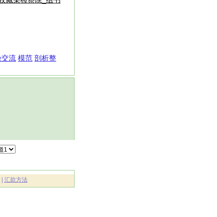
收藏某检察院_组书
验交流
模范
剖析整
|
汇款方法