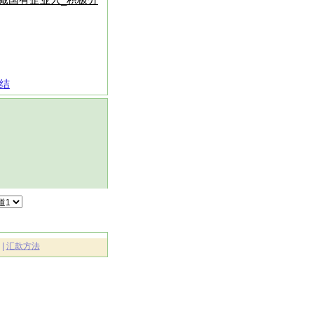
藏国有企业入_积极分
结
|
汇款方法