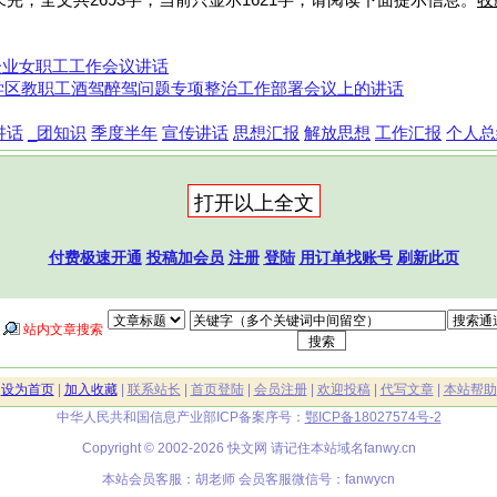
完，全文共2693字，当前只显示1621字，请阅读下面提示信息。
收
企业女职工工作会议讲话
全学区教职工酒驾醉驾问题专项整治工作部署会议上的讲话
讲话
_团知识
季度半年
宣传讲话
思想汇报
解放思想
工作汇报
个人总
付费极速开通
投稿加会员
注册
登陆
用订单找账号
刷新此页
站内文章搜索
|
设为首页
|
加入收藏
|
联系站长
|
首页登陆
|
会员注册
|
欢迎投稿
|
代写文章
|
本站帮助
中华人民共和国信息产业部ICP备案序号：
鄂ICP备18027574号-2
Copyright © 2002-2026 快文网 请记住本站域名
fanwy.cn
本站会员客服：胡老师 会员客服微信号：fanwycn