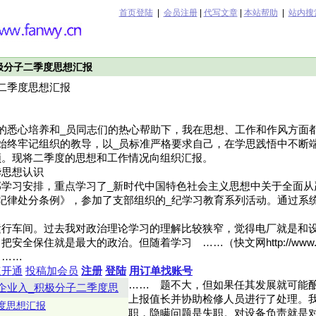
首页登陆
|
会员注册
|
代写文章
|
本站帮助
|
站内搜
极分子二季度思想汇报
二季度思想汇报
的悉心培养和_员同志们的热心帮助下，我在思想、工作和作风方面
始终牢记组织的教导，以_员标准严格要求自己，在学思践悟中不断
领。现将二季度的思想和工作情况向组织汇报。
华思想认识
学习安排，重点学习了_新时代中国特色社会主义思想中关于全面从
纪律处分条例》，参加了支部组织的_纪学习教育系列活动。通过系
运行车间。过去我对政治理论学习的理解比较狭窄，觉得电厂就是和
全保住就是最大的政治。但随着学习 ……（快文网http://www.fan
）……
速开通
投稿加会员
注册
登陆
用订单找账号
……
题不大，但如果任其发展就可能
企业入_积极分子二季度思
上报值长并协助检修人员进行了处理。
季度思想汇报
职，隐瞒问题是失职。对设备负责就是