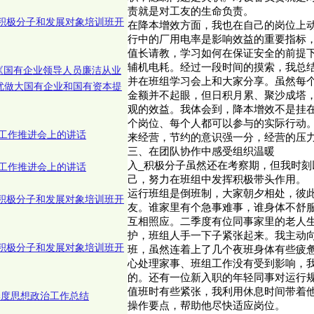
责就是对工友的生命负责。
_积极分子和发展对象培训班开
在降本增效方面，我也在自己的岗位上
行中的厂用电率是影响效益的重要指标
值长请教，学习如何在保证安全的前提
辅机电耗。经过一段时间的摸索，我总
《国有企业领导人员廉洁从业
并在班组学习会上和大家分享。虽然每
优做大国有企业和国有资本提
金额并不起眼，但日积月累、聚沙成塔
观的效益。我体会到，降本增效不是挂
个岗位、每个人都可以参与的实际行动
工作推进会上的讲话
来经营，节约的意识强一分，经营的压
三、在团队协作中感受组织温暖
入_积极分子虽然还在考察期，但我时刻
工作推进会上的讲话
己，努力在班组中发挥积极带头作用。
运行班组是倒班制，大家朝夕相处，彼
_积极分子和发展对象培训班开
友。谁家里有个急事难事，谁身体不舒
互相照应。二季度有位同事家里的老人
护，班组人手一下子紧张起来。我主动
_积极分子和发展对象培训班开
班，虽然连着上了几个夜班身体有些疲
心处理家事、班组工作没有受到影响，
的。还有一位新入职的年轻同事对运行
值班时有些紧张，我利用休息时间带着
季度思想政治工作总结
操作要点，帮助他尽快适应岗位。