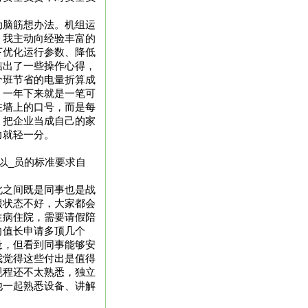
动脑筋想办法。机组运
，我主动向经验丰富的
下优化运行参数、降低
结出了一些操作心得，
个班节省的电量折算成
，一年下来就是一笔可
在墙上的口号，而是每
。把企业当成自己的家
力就轻一分。
以_员的标准要求自
此之间既是同事也是战
服状态不好，大家都会
生病住院，需要请假陪
向值长申请多顶几个
惫，但看到同事能够安
我觉得这些付出是值得
规程还不太熟悉，独立
他一起熟悉设备、讲解