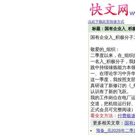
点此下载此页快捷方式
标题：国有企业入_积
国有企业入_积极分子
敬爱的_组织：
二季度以来，在_组织
一名入_积极分子，我
践中持续锤炼能力本
一、在理论学习中升
这一季度，我按照支部
真研读了新修订的《_
认识有了新的飞跃。
我的工作岗位在电厂
交道，把机组运行好、把安
正式会员可完整阅读
看全文方法：
付费极
更多相关文章：
国有
预备_员2026年二