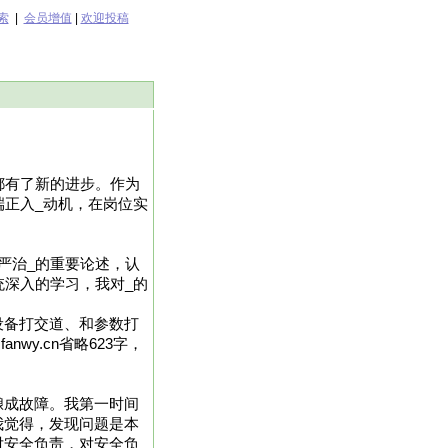
索
|
会员增值
|
欢迎投稿
都有了新的进步。作为
端正入_动机，在岗位实
严治_的重要论述，认
统深入的学习，我对_的
设备打交道、和参数打
wy.cn省略623字，
酿成故障。我第一时间
我觉得，发现问题是本
对安全负责，对安全负