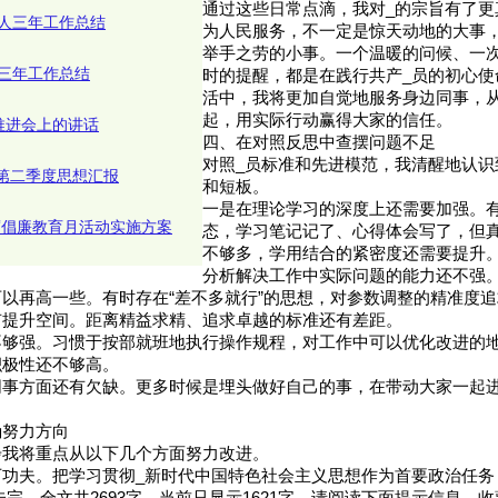
通过这些日常点滴，我对_的宗旨有了更
人三年工作总结
为人民服务，不一定是惊天动地的大事
举手之劳的小事。一个温暖的问候、一
三年工作总结
时的提醒，都是在践行共产_员的初心使
活中，我将更加自觉地服务身边同事，
起，用实际行动赢得大家的信任。
推进会上的讲话
四、在对照反思中查摆问题不足
对照_员标准和先进模范，我清醒地认识
年第二季度思想汇报
和短板。
一是在理论学习的深度上还需要加强。
反腐倡廉教育月活动实施方案
态，学习笔记记了、心得体会写了，但
不够多，学用结合的紧密度还需要提升
分析解决工作中实际问题的能力还不强
以再高一些。有时存在“差不多就行”的思想，对参数调整的精准度
有提升空间。距离精益求精、追求卓越的标准还有差距。
不够强。习惯于按部就班地执行操作规程，对工作中可以优化改进的
积极性还不够高。
同事方面还有欠缺。更多时候是埋头做好自己的事，在带动大家一起
确努力方向
步我将重点从以下几个方面努力改进。
下功夫。把学习贯彻_新时代中国特色社会主义思想作为首要政治任务