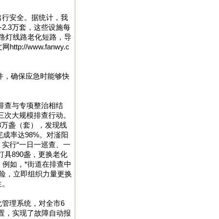
出行安全。据统计，我
2.3万套，这些设施每
处路灯线路老化短路，导
/www.fanwy.c
0件，确保应急时能够快
排查与专项整治相结
三次大规模排查行动。
3万盏（套），发现线
完成率达98%。对滏阳
实行“一日一巡查、一
具890盏，更换老化
。例如，*街道在排查中
险，立即组织力量更换
生。
管理系统，对全市6
置，实现了故障自动报