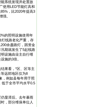
智能系统发现并处置故
广使用LED节能灯具和
5%，比2020年提高3
增强。
0%的照明设施使用年
的路灯线路老化严重，存
200余盏路灯，因资金
汛期就发生了5起线路
照明设施由业主自行维
设施的3倍。
结果看，*区、区等主
县等远郊地区仅为8
象，例如县每年用于照
，低于全市平均水平0.5
置仍显滞后。去年暴雨
同时，部分维保单位人