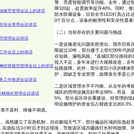
警、亮度智能调节等功能。去年，通过
障320起，处置效率提升40%。同时，推
场规范管理会议上的讲话
防水防腐设备，目前全市LED灯具占比达8
0个百分点，设备的耐用性和安全性显著
防安全管理会议讲话
（二）当前存在的主要问题与挑战
范管理会议讲话
一是设施老化问题依然突出。我市仍有2
限超过10年，部分建于上世纪90年代
工作会议上的讲话
在短路、漏电风险。*县城区部分路段的1
投入不足，多年未进行大规模改造，去年
摊经营规范管理会议上的讲话
短路故障。此外，部分老旧小区的楼体
护，因缺乏专业管理，故障发生率是公共
务工作推进会议讲话
二是区域管理水平不均衡。从去年的考核
城区的照明设施完好率达98%，而县、
市精细化管理会议讲话
5%。部分县区存在重建设、轻管理的现
明设施维护的资金仅占财政支出的0.3%
排查不及时、维修不彻底。
板。虽然建立了应急机制，但在极端天气下，部分偏远区域的应急处
，应急队伍3小时后才到达现场，导致该区域20盏路灯长时间故障。