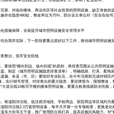
年汛期有3家单位因处置不当，导致故障扩大，影响了处置效率。
不完善。对临街楼体、商业街区等社会投资的照明设施，缺乏有效的
施存在隐患480处，整改率仅为75%，部分业主单位对《安全告知
强化措施保障，全面提升城市照明设施安全管理水平
，结合我市实际，下一阶段要重点抓好以下工作，推动城市照明设施
排查整治，筑牢安全防线
。要按照“横向到边、纵向到底”的原则，将排查范围从公共照明设
盖。制定《城市照明设施隐患排查清单》，明确线路、灯具、配电箱
遗漏。各县（市、区）要组织专业队伍，在今年汛期前完成对辖区内
账，实行销号管理。对排查出的重大隐患，要挂牌督办，限期整改，
*大道沿线10栋写字楼的楼体照明设施，要重点检查线路防水性能
治。将滏阳河沿线、低洼易涝地段、学校周边、医院周边等区域列为
滏阳河沿线2.3万套照明设备，每半月开展一次专项检查，更换老化
、滏东大街等主干道，推广使用防台风灯具，提高设施抗风能力。对*