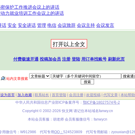
秘密保护工作推进会议上的讲话
劳动力就业培训工作会议上的讲话
讲话
安全
安全讲话
管理
电信
会议致辞
会议主持
会议发言
付费极速开通
投稿加会员
注册
登陆
用订单找账号
刷新此页
站内文章搜索
|
设为首页
|
加入收藏
|
联系站长
|
首页登陆
|
会员注册
|
欢迎投稿
|
代写文章
|
本站帮助
中华人民共和国信息产业部ICP备案序号：
鄂ICP备18027574号-2
Copyright © 2002-2026 快文网 请记住本站域名
fanwy.cn
本站会员客服：胡老师 会员客服微信号：fanwycn
专用微信号：W912986 代写专用
QQ：
524523809 代写专用邮箱：zyouxian@126