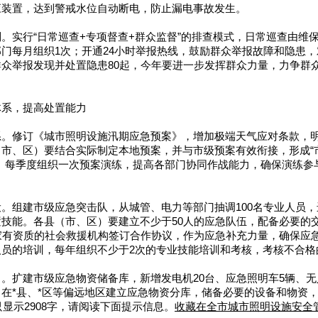
应装置，达到警戒水位自动断电，防止漏电事故发生。
。实行“日常巡查+专项督查+群众监督”的排查模式，日常巡查由维
门每月组织1次；开通24小时举报热线，鼓励群众举报故障和隐患，对有
众举报发现并处置隐患80起，今年要进一步发挥群众力量，力争群
体系，提高处置能力
系。修订《城市照明设施汛期应急预案》，增加极端天气应对条款，
市、区）要结合实际制定本地预案，并与市级预案有效衔接，形成“
。每季度组织一次预案演练，提高各部门协同作战能力，确保演练参
。组建市级应急突击队，从城管、电力等部门抽调100名专业人员
技能。各县（市、区）要建立不少于50人的应急队伍，配备必要的
家有资质的社会救援机构签订合作协议，作为应急补充力量，确保应
人员的培训，每年组织不少于2次的专业技能培训和考核，考核不合格
。扩建市级应急物资储备库，新增发电机20台、应急照明车5辆、无
在*县、*区等偏远地区建立应急物资分库，储备必要的设备和物资，
只显示2908字，请阅读下面提示信息。
收藏在全市城市照明设施安全