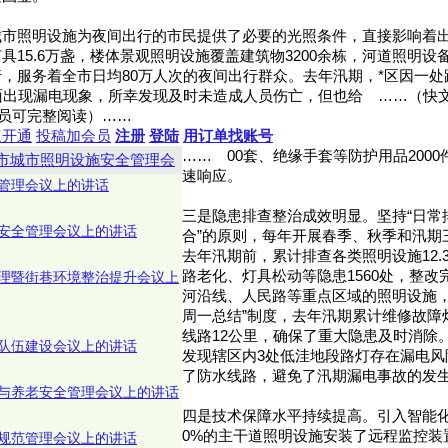
城市照明设施为夜间出行的市民提供了必要的光照条件，直接影响着
15.6万盏，楼体景观照明设施覆盖建筑物3200余栋，河道照明设备
，服务着全市日均80万人次的夜间出行群众。去年汛期，*区因一
现漏电现象，所幸发现及时未造成人员伤亡，但也给 ……（快文网http:/
会员可完整阅读）……
速开通
投稿加会员
注册
登陆
用订单找账号
……
00套、绝缘手套等防护用品200
市城市照明设施安全管理会
速响应。
管理会议上的讲话
三是隐患排查整治成效明显。坚持“日常
安全管理会议上的讲话
合”的原则，每年开展春季、秋季和汛期
去年汛期前，累计排查各类照明设施12.
路老化、灯具松动等隐患1560处，整改
理暨街巷环境整治提升会议上
河沿线、人民路等重点区域的照明设施，
周一总结”制度，去年汛期累计维修故障灯
线路12公里，确保了重大隐患及时消除
队伍建设会议上的讲话
发现辖区内3处低洼地段路灯存在漏电风
了防水线路，避免了汛期漏电事故的发
与养老安全管理会议上的讲话
四是技术保障水平持续提高。引入智能化
0%的主干道照明设施安装了远程监控装
规范管理会议上的讲话