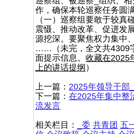
巡察组、被巡察_组织、
作，确保本轮巡察任务圆
（一）巡察组要敢于较真碰
震慑、推动改革、促进发展
源挖深。要聚焦权力集中
……（未完，全文共4309
面提示信息。
收藏在202
上的讲话提纲
）
上一篇：
2025年领导干
下一篇：
在2025年集中
流发言
相关栏目：
_委
共青团
五