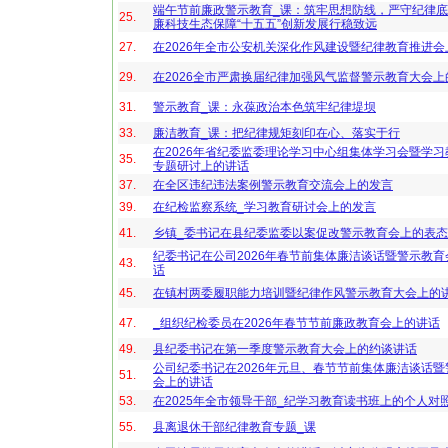
端午节前廉政警示教育_课：筑牢思想防线，严守纪律
25.
廉科技生态保障“十五五”创新发展行稳致远
27.
在2026年全市公安机关深化作风建设暨纪律教育推进会
29.
在2026全市严肃换届纪律加强风气监督警示教育大会上
31.
警示教育_课：永葆政治本色筑牢纪律堤坝
33.
廉洁教育_课：把纪律规矩刻印在心、落实于行
在2026年省纪委监委理论学习中心组集体学习会暨学
35.
专题研讨上的讲话
37.
在全区违纪违法案例警示教育交流会上的发言
39.
在纪检监察系统_学习教育研讨会上的发言
41.
乡镇_委书记在县纪委监委以案促改警示教育会上的表
纪委书记在公司2026年春节前集体廉洁谈话暨警示教
43.
话
45.
在镇村两委履职能力培训暨纪律作风警示教育大会上的
47.
_组织纪检委员在2026年春节节前廉政教育会上的讲话
49.
县纪委书记在第一季度警示教育大会上的约谈讲话
公司纪委书记在2026年元旦、春节节前集体廉洁谈话
51.
会上的讲话
53.
在2025年全市领导干部_纪学习教育读书班上的个人对
55.
县离退休干部纪律教育专题_课