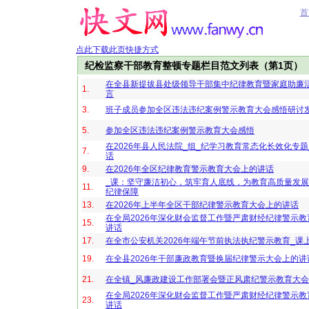
首
点此下载此页快捷方式
纪检监察干部教育整顿专题栏目范文列表（第1页）
在全县新提拔县处级领导干部集中纪律教育暨家庭助廉
1.
言
3.
班子成员参加全区违法违纪案例警示教育大会感悟研讨
5.
参加全区违法违纪案例警示教育大会感悟
在2026年县人民法院_组_纪学习教育常态化长效化专题
7.
话
9.
在2026年全区纪律教育警示教育大会上的讲话
_课：坚守廉洁初心，筑牢育人底线，为教育高质量发
11.
纪律保障
13.
在2026年上半年全区干部纪律警示教育大会上的讲话
在全局2026年深化财会监督工作暨严肃财经纪律警示
15.
讲话
17.
在全市公安机关2026年端午节前执法执纪警示教育_课
19.
在全县2026年干部廉政教育暨换届纪律警示大会上的讲
21.
在全镇_风廉政建设工作部署会暨正风肃纪警示教育大
在全局2026年深化财会监督工作暨严肃财经纪律警示
23.
讲话