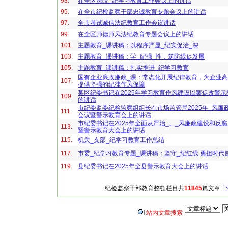
93.
在全区法院_纪学习教育工作会议上的讲话
95.
在全市纪检监察干部忠诚教育专题会议上的讲话
97.
全市考试诚信法纪教育工作会议讲话
99.
在全区师德师风法纪教育专题会议上的讲话
101.
主题教育_课讲稿：以程序严显_纪实促治_深
103.
主题教育_课讲稿：学_纪强_性，筑防线促发展
105.
主题教育_课讲稿：扎实推进_纪学习教育
国有企业廉政廉政_课：常态化开展纪律教育，为企业
107.
提供坚强的纪律作风保障
某区纪委书记在2025年学习教育作风建设以案促改警
109.
的讲话
市纪委监委纪检监察组组长在市场监管局2025年_风廉
111.
会议暨警示教育会上的讲话
市纪委书记在2025年全面从严治_、_风廉政建设和反
113.
暨警示教育大会上的讲话
115.
机关_支部_纪学习教育工作总结
117.
市委_纪学习教育专题_课讲稿：坚守_纪红线 勇担时代
119.
县纪委书记在2025年全县警示教育大会上的讲话
纪检监察干部教育整顿栏目共
11845
篇文章
站内文章搜索