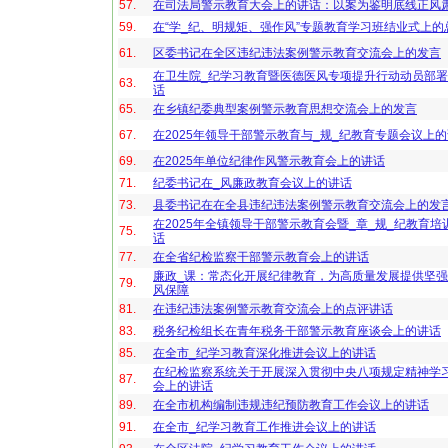
57.
在司法局警示教育大会上的讲话：以案为鉴明底线正风
59.
在“学_纪、明规矩、强作风”专题教育学习班结业式上的
61.
区委书记在全区违纪违法案例警示教育交流会上的发言
在卫生院_纪学习教育暨医德医风专项提升行动动员部
63.
话
65.
在乡镇纪委典型案例警示教育思想交流会上的发言
67.
在2025年领导干部警示教育与_规_纪教育专题会议上
69.
在2025年单位纪律作风警示教育会上的讲话
71.
纪委书记在_风廉政教育会议上的讲话
73.
县委书记在在全县违纪违法案例警示教育交流会上的发
在2025年全镇领导干部警示教育会暨_章_规_纪教育培
75.
话
77.
在全省纪检监察干部警示教育会上的讲话
廉政_课：常态化开展纪律教育，为高质量发展提供坚
79.
风保障
81.
在违纪违法案例警示教育交流会上的点评讲话
83.
税务纪检组长在青年税务干部警示教育座谈会上的讲话
85.
在全市_纪学习教育深化推进会议上的讲话
在纪检监察系统关于开展深入贯彻中央八项规定精神学
87.
会上的讲话
89.
在全市机构编制违规违纪预防教育工作会议上的讲话
91.
在全市_纪学习教育工作推进会议上的讲话