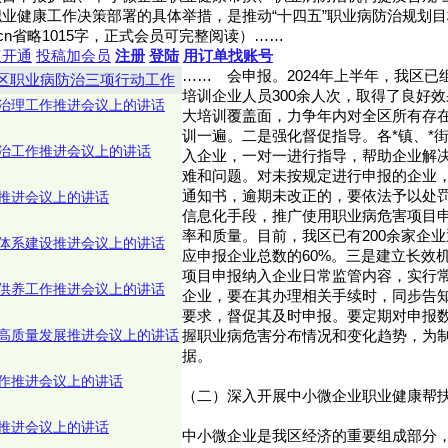
业健康工作决策部署的具体举措，是推动“十四五”职业病防治规划
anwy.cn省略1015字，正式会员可完整阅读）……
速开通
投稿加会员
注册
登陆
用订单找账号
……
会申报。2024年上半年，我区已
区职业病防治三项行动工作
培训企业人员300余人次，取得了良好
治理工作推进会议上的讲话
大培训覆盖面，力争年内对全区所有存
训一遍。二是强化督促指导。各*镇、*
治工作推进会议上的讲话
入企业，一对一进行指导，帮助企业解
难和问题。对未按规定进行申报的企业
通知书，逾期未改正的，要依法予以处
推进会议上的讲话
信息化手段，推广使用职业病危害项目
率和质量。目前，我区已有200余家企
体系建设推进会议上的讲话
应申报企业总数的60%。三是建立长效
项目申报纳入企业日常监管内容，实行
供养工作推进会议上的讲话
企业，要在其办理相关手续时，同步告
要求，督促其及时申报。要定期对申报
高质量发展推进会议上的讲话
握职业病危害分布情况和变化趋势，为
据。
作推进会议上的讲话
（二）深入开展中小微企业职业健康帮
推进会议上的讲话
中小微企业是我区经济的重要组成部分