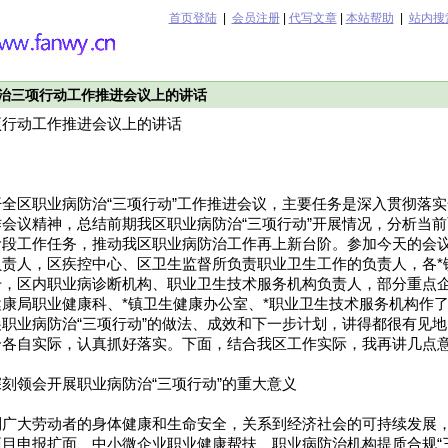
首页登陆
|
会员注册
|
代写文章
|
本站帮助
|
站内搜
治三项行动工作推进会议上的讲话
项行动工作推进会议上的讲话
全区职业病防治“三项行动”工作推进会议，主要任务是深入贯彻落
会议精神，总结前期我区职业病防治“三项行动”开展情况，分析当
阶段工作任务，推动我区职业病防治工作再上新台阶。参加今天的会
责人，区疾控中心、区卫生监督所负责职业卫生工作的负责人，各*
干，区内职业病诊断机构、职业卫生技术服务机构负责人，部分重点
康局职业健康科、*镇卫生健康办公室、*职业卫生技术服务机构作
职业病防治“三项行动”的做法、成效和下一步计划，讲得都很有见
合各自实际，认真抓好落实。下面，结合我区工作实际，我再讲几点
刻领会开展职业病防治“三项行动”的重大意义
到广大劳动者的身体健康和生命安全，关系到经济社会的可持续发展
目申报扩面、中小微企业职业健康帮扶、职业病防治机构提质合规“三