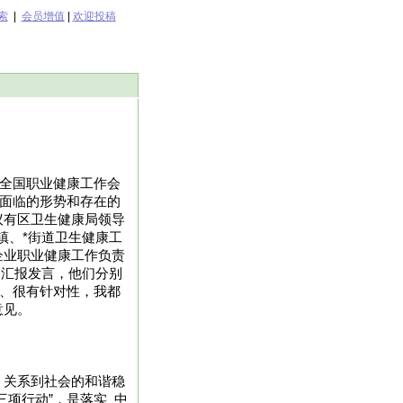
索
|
会员增值
|
欢迎投稿
实全国职业健康工作会
前面临的形势和存在的
议有区卫生健康局领导
镇、*街道卫生健康工
企业职业健康工作负责
了汇报发言，他们分别
地、很有针对性，我都
意见。
，关系到社会的和谐稳
项行动”，是落实_中