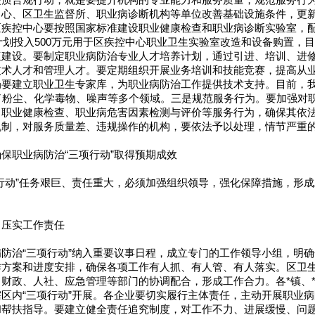
提质合规行动，就是要提升机构的专业能力和服务质量，规范服务行
中心、区卫生监督所、职业病诊断机构等单位改善基础设施条件，更
区疾控中心要按照国家标准建设职业健康检查和职业病诊断实验室，
区计划投入500万元用于区疾控中心职业卫生实验室改造和设备购置，
伍建设。要制定职业病防治专业人才培养计划，通过引进、培训、进
技术人才和管理人才。要定期组织开展业务培训和技能竞赛，提高从
局要建立职业卫生专家库，为职业病防治工作提供技术支持。目前，
了粉尘、化学毒物、噪声等多个领域。三是规范服务行为。要加强对
、职业健康检查、职业病危害因素检测与评价等服务行为，确保其依
机制，对服务质量差、违规操作的机构，要依法予以处理，情节严重
保职业病防治“三项行动”取得预期成效
行动”任务艰巨、责任重大，必须加强组织领导，强化保障措施，形
，压实工作责任
防治“三项行动”纳入重要议事日程，成立专门的工作领导小组，明
作方案和进度安排，确保各项工作有人抓、有人管、有人落实。区卫
财政、人社、应急管理等部门的协调配合，形成工作合力。各*镇、
区内“三项行动”开展。各企业要切实履行主体责任，主动开展职业
和帮扶指导。要建立健全责任追究制度，对工作不力、进展缓慢、问