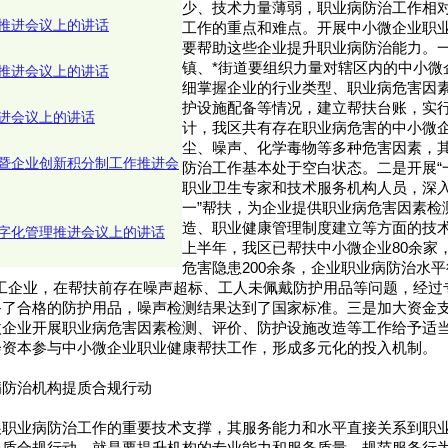
少、技术力量薄弱，职业病防治工作相
推进会议上的讲话
工作的重点和难点。开展中小微企业职
要帮助这些企业提升职业病防治能力。一
镇、*街道要组织力量对辖区内的中小微
推进会议上的讲话
细掌握企业的行业类型、职业病危害因
护设施配备等情况，建立帮扶台账，实
进会议上的讲话
计，我区共有存在职业病危害的中小微企
尘、噪声、化学毒物等多种危害因素，其
暨企业创新积分制工作推进会
防治工作基本处于空白状态。二是开展“
职业卫生专家和技术服务机构人员，深入
一”帮扶，为企业提供职业病危害因素检
造、职业健康管理制度建立等方面的技术
字化管理推进会议上的讲话
上半年，我区已帮扶中小微企业80余家
危害隐患200余条，企业职业病防治水
加工企业，在帮扶前存在噪声超标、工人未佩戴防护用品等问题，经过
备了合格的防护用品，噪声检测结果达到了国家标准。三是加大资金
微企业开展职业病危害因素检测、评价、防护设施改造等工作给予适
会资本参与中小微企业职业健康帮扶工作，形成多元化的投入机制。
病防治机构提质合规行动
展职业病防治工作的重要技术支撑，其服务能力和水平直接关系到职