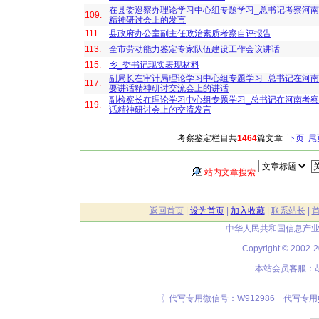
在县委巡察办理论学习中心组专题学习_总书记考察河
109.
精神研讨会上的发言
111.
县政府办公室副主任政治素质考察自评报告
113.
全市劳动能力鉴定专家队伍建设工作会议讲话
115.
乡_委书记现实表现材料
副局长在审计局理论学习中心组专题学习_总书记在河
117.
要讲话精神研讨交流会上的讲话
副检察长在理论学习中心组专题学习_总书记在河南考
119.
话精神研讨会上的交流发言
考察鉴定栏目共
1464
篇文章
下页
尾
站内文章搜索
返回首页
|
设为首页
|
加入收藏
|
联系站长
|
中华人民共和国信息产业
Copyright © 20
本站会员客服：胡
〖代写专用微信号：W912986 代写专用