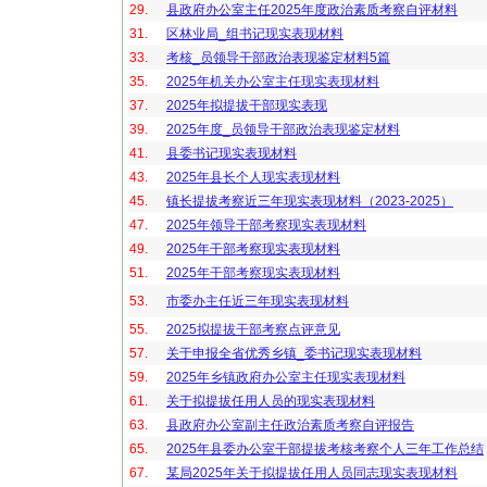
29.
县政府办公室主任2025年度政治素质考察自评材料
31.
区林业局_组书记现实表现材料
33.
考核_员领导干部政治表现鉴定材料5篇
35.
2025年机关办公室主任现实表现材料
37.
2025年拟提拔干部现实表现
39.
2025年度_员领导干部政治表现鉴定材料
41.
县委书记现实表现材料
43.
2025年县长个人现实表现材料
45.
镇长提拔考察近三年现实表现材料（2023-2025）
47.
2025年领导干部考察现实表现材料
49.
2025年干部考察现实表现材料
51.
2025年干部考察现实表现材料
53.
市委办主任近三年现实表现材料
55.
2025拟提拔干部考察点评意见
57.
关于申报全省优秀乡镇_委书记现实表现材料
59.
2025年乡镇政府办公室主任现实表现材料
61.
关于拟提拔任用人员的现实表现材料
63.
县政府办公室副主任政治素质考察自评报告
65.
2025年县委办公室干部提拔考核考察个人三年工作总结
67.
某局2025年关于拟提拔任用人员同志现实表现材料