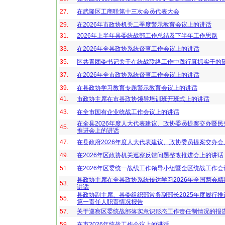
27.
在武隆区工商联第十三次会员代表大会
29.
在2026年市政协机关二季度警示教育会议上的讲话
31.
2026年上半年县委统战部工作总结及下半年工作思路
33.
在2026年全县政协系统督查工作会议上的讲话
35.
区共青团委书记关于在统战联络工作中践行真抓实干的
37.
在2026年全市政协系统督查工作会议上的讲话
39.
在县政协学习教育专题警示教育会议上的讲话
41.
市政协主席在市县政协领导培训班开班式上的讲话
43.
在全市国有企业统战工作会议上的讲话
在全县2026年度人大代表建议、政协委员提案交办暨
45.
推进会上的讲话
47.
在县政府2026年度人大代表建议、政协委员提案交办会
49.
在2026年区政协机关巡察反馈问题整改推进会上的讲话
51.
在2026年区委统一战线工作领导小组暨全区统战工作
县政协主席在全县政协系统传达学习2026年全国两会
53.
讲话
县政协副主席、县委组织部常务副部长2025年度履行
55.
第一责任人职责情况报告
57.
关于巡察区委统战部落实意识形态工作责任制情况的报
59.
在市2026年统战工作会议上的讲话