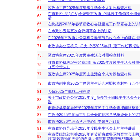
61.
区政协主席2025年度组织生活会个人对照检查材料
在市政协_组(扩大)会议暨市政协_的建设工作领导小组
63.
话
65.
在统战部2026年春节后收心会暨重点工作部署会上的讲
67.
在市政协五届五次会议闭幕会上的讲话
69.
在2026年市政协办公室机关春节节后收心会上的讲话提
71.
市政协办公室机关_总支书记2025年抓_建工作述职报告
73.
区政协主席2025年度民主生活会对照检查材料
驻市政协机关纪检监察组组长2025年度民主生活会对照
75.
（五个带头）
77.
区政协主席2025年度民主生活会个人对照检查材料
79.
市政协副主席2025年度民主生活会对照检查材料（五个
81.
乡镇2025年统战工作总结
关于市政协办公室2025年度_员领导干部民主生活会召
83.
告
85.
市委统战部领导班子2025年度民主生活会查摆问题整改
87.
在政协2025年度民主生活会会前征求意见座谈会上的讲
89.
市政协2026年理论学习中心组专题学习计划
91.
在市政协领导班子2025年度民主生活会上的主持讲话
在市委统战部机关2026年春节前廉政警示教育大会上的
93.
以“清风两袖朝天去”的自觉，筑牢拒腐防变统战阵地