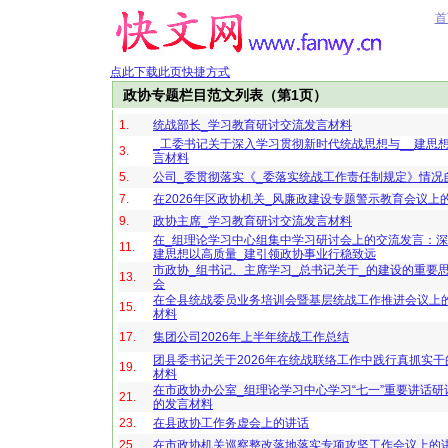
首
点此下载此页快捷方式
政协专题栏目范文列表（第1页）
1.
统战部长_学习教育研讨交流发言材料
_工委书记关于深入学习贯彻新时代统战思想与__建思
3.
言材料
5.
公司_委贯彻落实《_委落实统战工作责任制规定》情况
7.
在2026年区政协机关_风廉政建设专题警示教育会议上
9.
政协主席_学习教育研讨交流发言材料
在_组理论学习中心组集中学习研讨会上的交流发言：深
11.
建思想以高质量_建引领政协事业行稳致远
市政协_组书记、主席学习_总书记关于_的建设的重要
13.
会
在全县统战委员业务培训会暨基层统战工作推进会议上
15.
材料
17.
集团公司2026年上半年统战工作总结
团县委书记关于2026年在统战联络工作中践行真抓实
19.
材料
在市政协办公室_组理论学习中心学习“七一”重要讲话研
21.
的发言材料
23.
在县政协工作务虚会上的讲话
25.
在市政协机关巡察整改落地落实专项攻坚工作会议上的