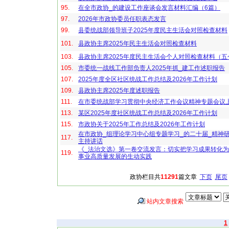
95.
在全市政协_的建设工作座谈会发言材料汇编（6篇）
97.
2026年市政协委员任职表态发言
99.
县委统战部领导班子2025年度民主生活会对照检查材料
101.
县政协主席2025年民主生活会对照检查材料
103.
县政协主席2025年度民主生活会个人对照检查材料（五
105.
市委统一战线工作部负责人2025年抓_建工作述职报告
107.
2025年度全区社区统战工作总结及2026年工作计划
109.
县政协主席2025年度述职报告
111.
在市委统战部学习贯彻中央经济工作会议精神专题会议
113.
某区2025年度社区统战工作总结及2026年工作计划
115.
市政协关于2025年工作总结及2026年工作计划
在市政协_组理论学习中心组专题学习_的二十届_精神
117.
主持讲话
《_法治文选》第一卷交流发言：切实把学习成果转化
119.
事业高质量发展的生动实践
政协栏目共
11291
篇文章
下页
尾页
站内文章搜索
1