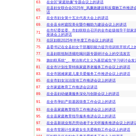
63.
在全区“家庭助廉”专题会议上的讲话
在县妇女联合会2025年_风廉政建设和反腐败工作推进
65.
话
67.
在全市妇女第十五次代表大会上的讲话
69.
在全县乡村庭院美化暨巾帼助力建设会议上的讲话
在市纪委监委、市妇联联合召开的全市处级领导干部家
71.
座谈会上的讲话
73.
在区妇联2025年半年度工作会议上的讲话
75.
县委书记在全县妇女干部履职能力提升培训班开班式上
77.
在县妇联抵制违规吃喝问题专题研讨会上的交流发言
79.
旗妇联系统“_、整治形式主义为基层减负”学习研讨会发
81.
在全市计划生育特殊家庭养老服务工作会议上的讲话
83.
在全市困难家庭儿童关爱服务工作推进会议上的讲话
85.
在全市妇女法治宣传工作推进会议上的讲话
87.
全市家庭教育工作推进会议讲话
89.
在全县妇幼健康服务深化与创新会议上的讲话
91.
在全市孕妇产前基因筛查工作会议上的讲话
93.
在全县家庭教育指导工作推进会议上的讲话
95.
在全县家庭教育指导服务推进会议上的讲话
97.
在全县新就业形态劳动者子女关怀服务推进会议上的讲
99.
在全市贫困计生家庭女生关爱救助工作会议上的讲话