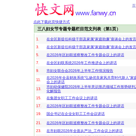
首
点此下载此页快捷方式
三八妇女节专题专题栏目范文列表（第1页）
1.
在全区新提任科级干部及家属“家庭助廉”座谈会上的发
3.
在全区新提任科级干部及家属“家庭助廉”座谈会上的发
5.
在2026年区妇联巡察整改工作专题会议上的讲话
7.
在全区妇联系统2026年工作推进会上的讲话
9.
市妇女联合会2026年上半年工作情况报告
在2026年全县财政系统“弘扬优良家风共育时代新人”家
11.
会上的讲话
市妇幼保健院2026年上半年意识形态领域工作形势研
13.
化解报告
15.
在集团女职工工作会议上的讲话
17.
在2026年区妇联巡察整改工作专题会议上的讲话
19.
国企书记在企业女职工工作会议讲话
21.
在2026年区妇联巡察整改工作专题会议上的讲话
23.
在市妇联2026年全面从严治_工作会议上的讲话