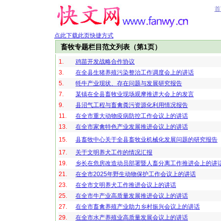
首
点此下载此页快捷方式
畜牧专题栏目范文列表（第1页）
1.
鸡苗开发战略合作协议
3.
在全县生猪养殖污染整治工作调度会上的讲话
5.
牦牛产业现状、存在问题与发展研究报告
7.
某镇在全县畜牧业现场观摩推进大会上的发言
9.
县沼气工程与畜禽粪污资源化利用情况报告
11.
在全市重大动物疫病防控工作会议上的讲话
13.
在全市家禽特色产业发展推进会议上的讲话
15.
县畜牧中心关于全县畜牧业机械化发展问题的研究报告
17.
关于文明养犬工作的情况汇报
19.
乡长在危房改造动员部署暨人畜分离工作推进会上的讲
21.
在全市2025年野生动物保护工作会议上的讲话
23.
在全市文明养犬工作推进会议上的讲话
25.
在全市牛产业高质量发展推进会议上的讲话
27.
在全市畜禽养殖产业助力乡村振兴会议上的讲话
29.
在全市水产养殖业高质量发展会议上的讲话