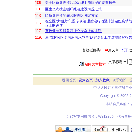
109.
关于区畜禽养殖污染治理工作情况的调查报告
111.
区生态农牧业循环经济建设情况汇报
113.
区畜禽养殖禁养区限养区划定方案
在全区“大棚房”问题专项清理整治行动暨非洲猪瘟疫情
115.
议上的讲话
117.
畜牧业专家服务团成立大会上的讲话
119.
局“农村牧区学法用法示范户”认定培育工作进展情况报
畜牧栏目共
1134
篇文章
下页
(
站内文章搜索
返回首页
|
设为首页
|
加入收藏
|
联系站长
|
中华人民共和国信息产业
Copyright © 20
本站会员客服：胡
〖代写专用微信号：W912986 代写专用