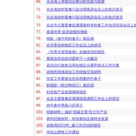
69.
全县海上养殖综合整治的实践与探索
71.
在全省农村畜禽污染治理推进会议上的表态发言
73.
在全省农村畜禽污染治理推进会议上的表态发言
75.
在全市主要畜禽监测调查样本轮换工作动员培训会议上
77.
多措并举 促进农牧民增收
79.
电影《放牛班的春天》观后感
81.
在市委农村牧区工作会议上的讲话
83.
《市养犬管理条例》实施情况的报告
85.
畜牧业存在的问题和下一步建议
87.
县综合行政执法局生猪定点屠宰执法工作方案
89.
农牧民转移就业工作经验交流材料
91.
扶贫工作要抓住扶贫档案的牛鼻子
93.
影视剧《跨过鸭绿江》观后感
95.
村农牧产业发展调研报告
97.
在县主要畜禽监测调摸底调研工作会上的讲话
99.
肉牛集中养殖小区简介
101.
经验材料：做好“四篇文章”壮大牛产业
103.
典型经验材料：科技驱动生猪种业发展
105.
农牧局2023年_建工作总结的报告
107.
市封山禁牧工作通知