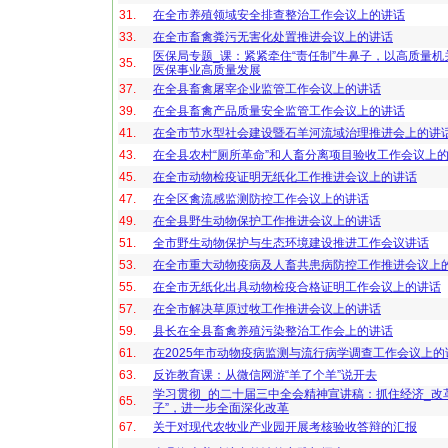
31.
在全市养殖领域安全排查整治工作会议上的讲话
33.
在全市畜禽粪污无害化处置推进会议上的讲话
医保局专题_课：紧紧牵住“责任制”牛鼻子，以高质量机
35.
医保事业高质量发展
37.
在全县畜禽屠宰企业监管工作会议上的讲话
39.
在全县畜禽产品质量安全监管工作会议上的讲话
41.
在全市节水型社会建设暨石羊河流域治理推进会上的讲
43.
在全县农村“厕所革命”和人畜分离项目验收工作会议上
45.
在全市动物检疫证明无纸化工作推进会议上的讲话
47.
在全区禽流感监测防控工作会议上的讲话
49.
在全县野生动物保护工作推进会议上的讲话
51.
全市野生动物保护与生态环境建设推进工作会议讲话
53.
在全市重大动物疫病及人畜共患病防控工作推进会议上
55.
在全市无纸化出具动物检疫合格证明工作会议上的讲话
57.
在全市解决草原过牧工作推进会议上的讲话
59.
县长在全县畜禽养殖污染整治工作会上的讲话
61.
在2025年市动物疫病监测与流行病学调查工作会议上的
63.
反诈教育课：从微信网游“羊了个羊”说开去
学习贯彻_的二十届三中全会精神宣讲稿：抓住经济_改
65.
子”，进一步全面深化改革
67.
关于对现代农牧业产业园开展考核验收答辩的汇报