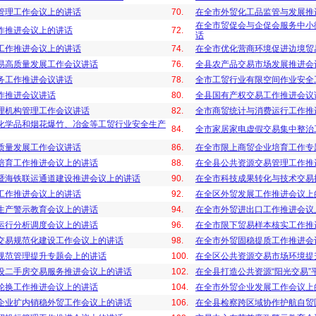
管理工作会议上的讲话
70.
在全市外贸化工品监管与发展推
在全市贸促会与企促会服务中小
作推进会议上的讲话
72.
话
工作推进会议上的讲话
74.
在全市优化营商环境促进边境贸
易高质量发展工作会议讲话
76.
全县农产品交易市场发展推进会
务工作推进会议讲话
78.
全市工贸行业有限空间作业安全
作推进会议讲话
80.
全县国有产权交易工作推进会议
理机构管理工作会议讲话
82.
全市商贸统计与消费运行工作推
化学品和烟花爆竹、冶金等工贸行业安全生产
84.
全市家居家电虚假交易集中整治
质量发展工作会议讲话
86.
在全市限上商贸企业培育工作专
培育工作推进会议上的讲话
88.
在全县公共资源交易管理工作推
暨海铁联运通道建设推进会议上的讲话
90.
在全市科技成果转化与技术交易
工作推进会议上的讲话
92.
在全区外贸发展工作推进会议上
生产警示教育会议上的讲话
94.
在全市外贸进出口工作推进会议
运行分析调度会议上的讲话
96.
在全市限下贸易样本核实工作推
交易规范化建设工作会议上的讲话
98.
在全市外贸固稳提质工作推进会
规范管理提升专题会上的讲话
100.
在全区公共资源交易市场环境提
设二手房交易服务推进会议上的讲话
102.
在全县打造公共资源“阳光交易”
轮换工作推进会议上的讲话
104.
在全市外贸企业发展工作会议上
企业扩内销稳外贸工作会议上的讲话
106.
在全县检察跨区域协作护航自贸