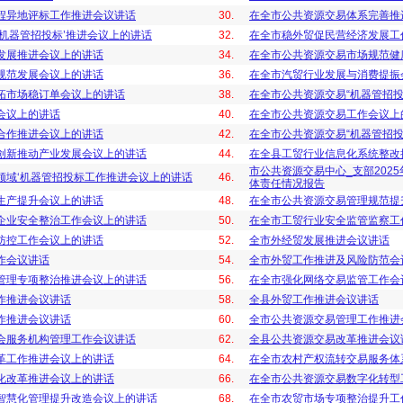
程异地评标工作推进会议讲话
30.
在全市公共资源交易体系完善推
机器管招投标’推进会议上的讲话
32.
在全市稳外贸促民营经济发展工
发展推进会议上的讲话
34.
在全市公共资源交易市场规范健
规范发展会议上的讲话
36.
在全市汽贸行业发展与消费提振
拓市场稳订单会议上的讲话
38.
在全市公共资源交易“机器管招投
会议上的讲话
40.
在全市公共资源交易工作会议上
合作推进会议上的讲话
42.
在全市公共资源交易“机器管招投
创新推动产业发展会议上的讲话
44.
在全县工贸行业信息化系统整改
市公共资源交易中心_支部202
领域‘机器管招投标工作推进会议上的讲话
46.
体责任情况报告
生产提升会议上的讲话
48.
在全市公共资源交易管理规范提
企业安全整治工作会议上的讲话
50.
在全市工贸行业安全监管监察工
防控工作会议上的讲话
52.
全市外经贸发展推进会议讲话
作会议讲话
54.
全市外贸工作推进及风险防范会
管理专项整治推进会议上的讲话
56.
在全市强化网络交易监管工作会
作推进会议讲话
58.
全县外贸工作推进会议讲话
作推进会议讲话
60.
全市公共资源交易管理工作推进
会服务机构管理工作会议讲话
62.
全县公共资源交易改革推进会议
革工作推进会议上的讲话
64.
在全市农村产权流转交易服务体
化改革推进会议上的讲话
66.
在全市公共资源交易数字化转型
智慧化管理提升改造会议上的讲话
68.
在全市农贸市场专项整治提升工