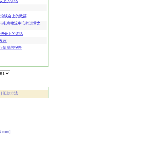
议上的讲话
）洽谈会上的致辞
与电商物流中心的运营之
推进会上的讲话
发言
行情况的报告
|
汇款方法
.com〗