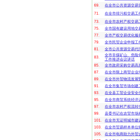
69.
在全市公共资源交易
71.
在全市排污权交易工
73.
在全市农村产权交易
75.
全市国有建设用地交
77.
全市产权交易优化服
79.
全市民贸企业申报工
81.
全市公共资源交易代
全市非煤矿山、危险
83.
工作推进会议讲话
85.
全市政府采购交易高
87.
在全市限上商贸企业
89.
在全市外贸物流发展
91.
在全市集贸市场创建
93.
在全县工贸企业安全
95.
在全市商贸系统经济
97.
在全市农村产权流转
99.
县委书记在农贸市场
101.
在全市无证明城市建
103.
在全市贸易样本单位
105.
在全市电商助力外贸