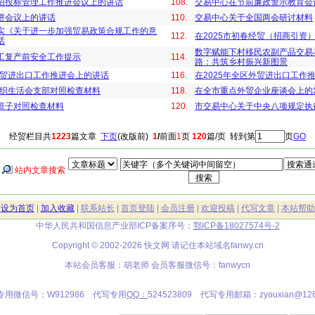
招投标管理工作推进会议上的讲话
108.
交易中心在节前廉政警示教育会
进会议上的讲话
110.
交易中心关于全国两会研讨材料
实《关于进一步加强贸易政策合规工作的意
112.
在2025市初春经贸（招商引资
话
数字赋能下村移民农副产品交易
工复产前安全工作提示
114.
路：共筑乡村振兴新图景
外贸进出口工作推进会上的讲话
116.
在2025年全区外贸进出口工作
组织生活会支部对照检查材料
118.
在全市重点外贸企业座谈会上的
班子对照检查材料
120.
市交易中心关于中央八项规定执
经贸栏目共
1223
篇文章
下页
(改版前)
1
/
前面
1
页
120
篇/页 转到第
页
GO
站内文章搜索
|
设为首页
|
加入收藏
|
联系站长
|
首页登陆
|
会员注册
|
欢迎投稿
|
代写文章
|
本站帮助
中华人民共和国信息产业部ICP备案序号：
鄂ICP备18027574号-2
Copyright © 2002-2026 快文网 请记住本站域名
fanwy.cn
本站会员客服：胡老师 会员客服微信号：fanwycn
专用微信号：W912986 代写专用
QQ：
524523809 代写专用邮箱：zyouxian@126