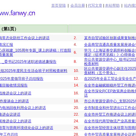
首页登陆
|
会员注册
|
代写文章
|
本站帮助
|
站内搜
（第1页）
病常态化防控工作会议上的讲话
2.
某市自贸试验区创新成果复制推
情况汇报
4.
全县商贸流通高质量发展座谈会
庆祝建_105周年专题_课上的讲稿：打造阳
学习《上海证券交易所科创板企
6.
质量发展
规定（征求意见稿）》心得体会
市公共资源交易中心_组书记20
_委书记2025年述职述德述廉报告
8.
检查材料
区公共资源交易中心副主任202
组2025年度民主生活会班子对照检查材料
10.
查材料（五个带头）
025年度领导班子总结报告
12.
在2025年全县工贸企业安全生
项目验收情况报告
14.
在全市金融赋能稳外贸工作推进
在全市深化RCEP政策惠企助
战推进会议上的讲话
16.
话
工作座谈会上的讲话
18.
市公共资源交易中心_支部202
力电池回收利用会议上的讲话
20.
全市制造业和外贸进出口工作会
推进会议讲话
22.
在全市外贸工作推进会议上的讲
展推进会议上的讲话
24.
在全市现代商贸物流产业高质量
培育与营商环境优化会议上的讲话
26.
在全市外贸经营主体培育与营商
半年工作总结
28.
全市外贸高质量发展推进会议讲