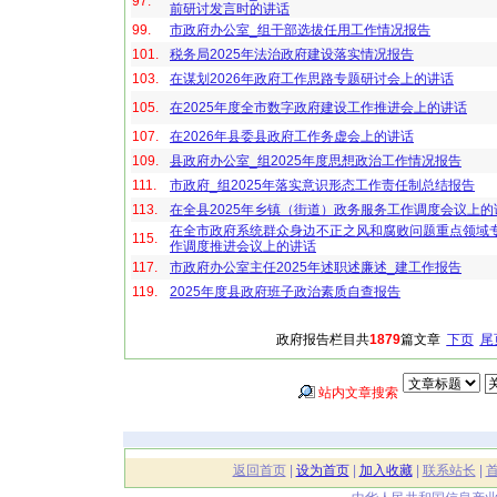
97.
前研讨发言时的讲话
99.
市政府办公室_组干部选拔任用工作情况报告
101.
税务局2025年法治政府建设落实情况报告
103.
在谋划2026年政府工作思路专题研讨会上的讲话
105.
在2025年度全市数字政府建设工作推进会上的讲话
107.
在2026年县委县政府工作务虚会上的讲话
109.
县政府办公室_组2025年度思想政治工作情况报告
111.
市政府_组2025年落实意识形态工作责任制总结报告
113.
在全县2025年乡镇（街道）政务服务工作调度会议上的
在全市政府系统群众身边不正之风和腐败问题重点领域
115.
作调度推进会议上的讲话
117.
市政府办公室主任2025年述职述廉述_建工作报告
119.
2025年度县政府班子政治素质自查报告
政府报告栏目共
1879
篇文章
下页
尾
站内文章搜索
返回首页
|
设为首页
|
加入收藏
|
联系站长
|