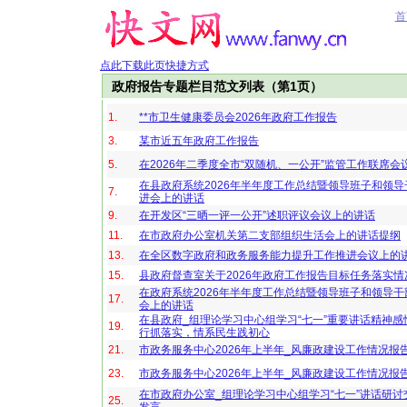
首
点此下载此页快捷方式
政府报告专题栏目范文列表（第1页）
1.
**市卫生健康委员会2026年政府工作报告
3.
某市近五年政府工作报告
5.
在2026年二季度全市“双随机、一公开”监管工作联席会
在县政府系统2026年半年度工作总结暨领导班子和领
7.
进会上的讲话
9.
在开发区“三晒一评一公开”述职评议会议上的讲话
11.
在市政府办公室机关第二支部组织生活会上的讲话提纲
13.
在全区数字政府和政务服务能力提升工作推进会议上的
15.
县政府督查室关于2026年政府工作报告目标任务落实情
在政府系统2026年半年度工作总结暨领导班子和领导
17.
会上的讲话
在县政府_组理论学习中心组学习“七一”重要讲话精神感
19.
行抓落实，情系民生践初心
21.
市政务服务中心2026年上半年_风廉政建设工作情况报
23.
市政务服务中心2026年上半年_风廉政建设工作情况报
在市政府办公室_组理论学习中心组学习“七一”讲话研讨
25.