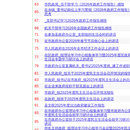
63.
市民政局_员干部学习《2026年政府工作报告》感悟
在乡镇_委书记岗位上学习贯彻《2026年政府工作报告
65.
思考
67.
_支部书记学习2026年政府工作报告感悟
69.
机关干部学习2026年全国政府工作报告感悟
71.
在参加县政府办公室_支部组织生活会时的讲话
73.
在市政府办公室2026年春节节后收心会上的讲话
75.
市人民政府在2026年全市经济工作会议上的讲话
在区政府_组理论学习中心组集体学习暨2025年度区政
77.
生活会专题学习研讨会上的讲话
79.
市政府办公室直属机关_委书记2025年度抓_建工作述
81.
市人民政府_组关于2025年度民主生活会召开情况的报
83.
市政府_组书记在市政府_组2025年度民主生活会上的
85.
在企业来政府挂职干部见面会上的讲话
87.
市政府_组2025年度民主生活会召开情况报告
89.
在政府_组班子2025年度民主生活会上的讲话
91.
县文联2025年度法治政府建设工作报告
在市政府办公室理论学习中心组集体学习暨市政府办公室
93.
年度民主生活会会前学习研讨会上的讲话
在市政府办公室班子2025年度民主生活会会前学习研
95.
讲话
州长主持政府_组理论学习中心组学习会议暨2025年民