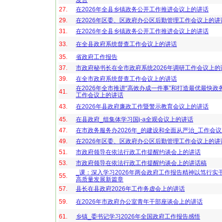
发言
27.
在2026年全县乡镇政务公开工作推进会议上的讲话
29.
在2026年区委、区政府办公区后勤管理工作会议上的讲
31.
在2026年全县乡镇政务公开工作推进会议上的讲话
33.
在全县政府系统督查工作会议上的讲话
35.
省政府工作报告
37.
市政府秘书长在全市政府系统2026年调研工作会议上的
39.
在全市政府系统督查工作会议上的讲话
在2026年全市推进“高效办成一件事”和打造最优最快政
41.
工作会议上的讲话
43.
在2026年县政府廉政工作暨警示教育会议上的讲话
45.
在县政府_组集体学习国j-a全观会议上的讲话
47.
在市政务服务办2026年_的建设和全面从严治_工作会
49.
在2026年区委、区政府办公区后勤管理工作会议上的讲
51.
市政府领导在依法行政工作提醒约谈会上的讲话
53.
市政府领导在依法行政工作提醒约谈会上的讲话稿
_课：深入学习2026年两会政府工作报告精神以笃行实
55.
高质量发展新篇章
57.
县长在县政府2026年工作务虚会上的讲话
59.
在2026年市政府办公室青年干部座谈会上的讲话
61.
乡镇_委书记学习2026年全国政府工作报告感悟