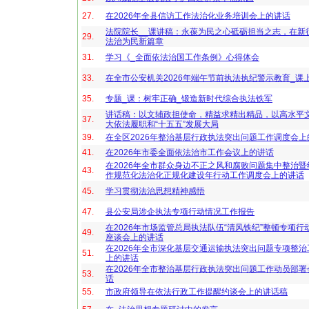
27.
在2026年全县信访工作法治化业务培训会上的讲话
法院院长__课讲稿：永葆为民之心砥砺担当之志，在新
29.
法治为民新篇章
31.
学习《_全面依法治国工作条例》心得体会
33.
在全市公安机关2026年端午节前执法执纪警示教育_课
35.
专题_课：树牢正确_锻造新时代综合执法铁军
讲话稿：以文辅政担使命，精益求精出精品，以高水平
37.
大依法履职和“十五五”发展大局
39.
在全区2026年整治基层行政执法突出问题工作调度会上
41.
在2026年市委全面依法治市工作会议上的讲话
在2026年全市群众身边不正之风和腐败问题集中整治
43.
作规范化法治化正规化建设年行动工作调度会上的讲话
45.
学习贯彻法治思想精神感悟
47.
县公安局涉企执法专项行动情况工作报告
在2026年市场监管总局执法队伍“清风铁纪”整顿专项行
49.
座谈会上的讲话
在2026年全市深化基层交通运输执法突出问题专项整
51.
上的讲话
在2026年全市整治基层行政执法突出问题工作动员部
53.
话
55.
市政府领导在依法行政工作提醒约谈会上的讲话稿