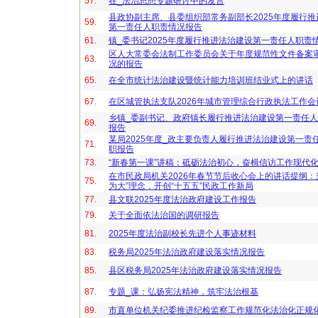
57.
在_法治思想专题研讨中的发言
县政协副主席、县委组织部常务副部长2025年度履行
59.
第一责任人职责情况报告
61.
镇_委书记2025年度履行推进法治建设第一责任人职责
区人大常委会法制工作委员会关于年度规范性文件备案
63.
况的报告
65.
在全市统计法治建设暨统计能力培训班结业式上的讲话
67.
在区城管执法支队2026年城市管理综合行政执法工作
乡镇_委副书记、政府镇长履行推进法治建设第一责任
69.
报告
某局2025年度_政主要负责人履行推进法治建设第一责
71.
职报告
73.
“新春第一课”讲稿：砥砺法治初心，奋楫信访工作现代
在市民政局机关2026年春节节后收心会上的讲话提纲：
75.
为大”理念，开创“十五五”民政工作新局
77.
县文联2025年度法治政府建设工作报告
79.
关于全面依法治国的调研报告
81.
2025年度法治副校长先进个人事迹材料
83.
税务局2025年法治政府建设落实情况报告
85.
县区税务局2025年法治政府建设落实情况报告
87.
专题_课：弘扬宪法精神，筑牢法治根基
89.
市直单位机关纪委推进纪检监察工作规范化法治化正规