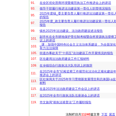
91.
在全区优化营商环境暨规范执法工作推进会上的讲话
93.
领导干部履行推进法治建设第一责任人职责情况报告
2025年度镇_委主要负责人履行推进法治建设第一责任
95.
的报告
2025年度_政主要负责人履行推进法治建设第一责任人
97.
报告
99.
镇长2025年法治建设、法治政府建设述法报告
副市长在全市耕地保护责任制考核暨自然资源执法督察
101.
议上的讲话
_课：加强中国特色社会主义法治体系建设，为全面深
103.
有力法治保障
105.
街道办事处关于“十四五”法治建设工作开展情况的报告
107.
区住建局法治政府建设工作汇报材料
109.
在乡镇综合行政执法大队培训上的致辞
在2025年全市“纪检监察工作规范化法治化正规化建设年
111.
推进会上的讲话
区社保局关于2025年学习贯彻新发展理念和总体国j-a
113.
材料
115.
在县2025年法治政府建设工作会议上的讲话
117.
在2025年全市行政执法队伍座谈会上的讲话
119.
市文旅局“谁执法谁普法”工作履职报告
法制栏目共
11240
篇文章
下页
尾页