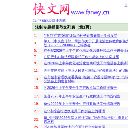
首
点此下载此页快捷方式
法制专题栏目范文列表（第1页）
1.
**县巧打“四张牌”让法治种子在青春沃土生根发芽
学习《中央宣传部、司法部关于开展法治宣传教育的第
3.
划（2026－2030年）心得体会
5.
在全院2026年上半年优化法治化营商环境工作推进会上
7.
在矿产中心执法权限委托工作协调会上的讲话提纲
9.
在2026年上半年优化法治化营商环境工作推进会上的讲
11.
关于贯彻实施《中华人民共和国法治宣传教育法》的调
在市城市管理执法委员会_组第一议题专题学习“七一”讲
13.
交流会上的发言材料
15.
县2026年上半年安全生产行政执法工作情况报告
17.
某县2026年上半年安全生产行政执法工作情况报告
19.
单位2026年上半年安全生产行政执法工作情况报告
21.
在**市综合行政执法局工作例会上的讲话
镇_委书记2026年深入践行“两山”理念依法推动生态振
23.
言材料
25.
以AI赋能基层执法守护回迁群众幸福家园